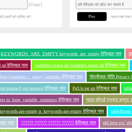
[Copy]
Play
 अक्षरों को प्रविष्ट करें.
एकल लम्बा शब्द 
KEYWORDS_ARE_EMPTY keywords_are_empty वेरिएबल नाम
उ
d sd वेरिएबल नाम
variables-using-all variables-using-all वेरिएबल नाम
ueryVariables c_query variables वेरिएबल नाम
गोपनीयता नीति Privacy 
/etc/passwd /etc/passwd वेरिएबल नाम
PgUp pg up वेरिएबल नाम
tabl
er m_long_variable_optimizer वेरिएबल नाम
गलत कीवर्ड प्रारूप इनपुट
keywords-are-empty p_keywords-are-empty वेरिएबल नाम
tableName 
िएबल नाम
?????? ?????? ?????? ?????? वेरिएबल नाम
ghl love rcc' gh