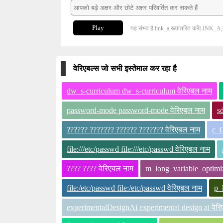
Play
यह संभव है link_a,रूपांतरित करेंLINK_A,बड़े
वेरिएबल्स जो सभी इस्तेमाल कर रहा है
dw_s-curriculum dw_s-curriculum वेरिएबल नाम
password-mode password-mode वेरिएबल नाम
s
?????? ??????? ?????? ??????? वेरिएबल नाम
c_Q
file:///etc/passwd file:///etc/passwd वेरिएबल नाम
???? ???? वेरिएबल नाम
m_long_variable_optimiz
file:/etc/passwd file:/etc/passwd वेरिएबल नाम
p_
experimentalDesignAi experimental design ai वेर