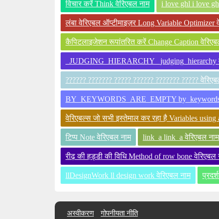
विचार करें Think वेरिएबल नाम
i love ghl i love g
लंबा वेरिएबल ऑप्टीमाइज़र Long Variable Optimizer 
कैपिटलाइजेशन रूपांतरित करें Change Caption वेरिएब
_JUDGING_HIERARCHY _judging_hierarchy वे
?????? ??????? ????? ?????? ??????? ????? वेरिएब
BY_KEYWORDS_ARE_EMPTY by_keywords_are
वेरिएबल्स जो सभी इस्तेमाल कर रहा है Variables using 
टिप्प Note वेरिएबल नाम
link_a link_a वेरिएबल नाम
रीढ़ की हड्डी की विधि Method of row bone वेरिएबल 
llDesignWork ll design work वेरिएबल नाम
प्रदर
अस्वीकरण
गोपनीयता नीति