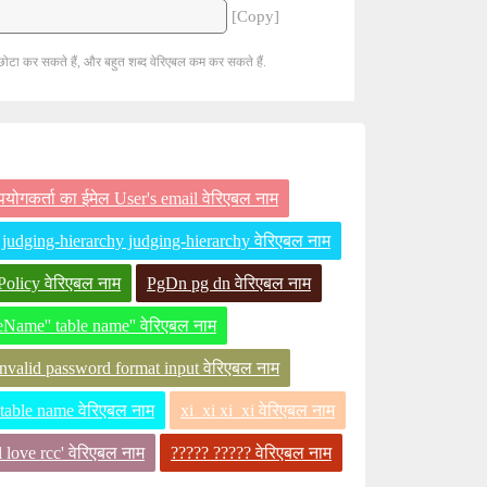
[Copy]
छोटा कर सकते हैं, और बहुत शब्द वेरिएबल कम कर सकते हैं.
पयोगकर्ता का ईमेल User's email वेरिएबल नाम
judging-hierarchy judging-hierarchy वेरिएबल नाम
Policy वेरिएबल नाम
PgDn pg dn वेरिएबल नाम
eName'' table name'' वेरिएबल नाम
 Invalid password format input वेरिएबल नाम
table name वेरिएबल नाम
xi_xi xi_xi वेरिएबल नाम
l love rcc' वेरिएबल नाम
????? ????? वेरिएबल नाम