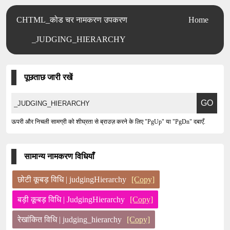
CHTML_कोड चर नामकरण उपकरण
Home
_JUDGING_HIERARCHY
पूछताछ जारी रखें
ऊपरी और निचली सामग्री को शीघ्रता से ब्राउज़ करने के लिए "PgUp" या "PgDn" दबाएँ.
सामान्य नामकरण विधियाँ
छोटी कूबड़ विधि | judgingHierarchy
[Copy]
बड़ी कूबड़ विधि | JudgingHierarchy
[Copy]
रेखांकित विधि | judging_hierarchy
[Copy]