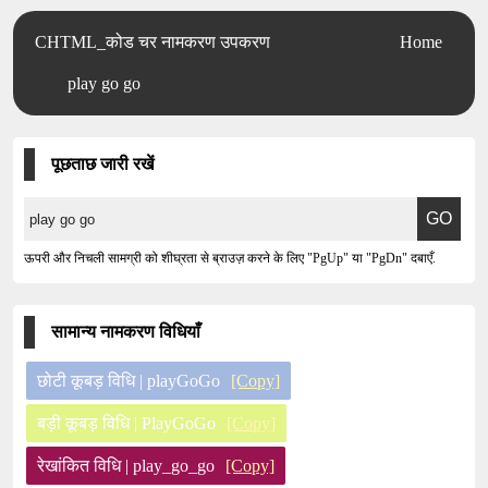
CHTML_कोड चर नामकरण उपकरण
Home
play go go
पूछताछ जारी रखें
ऊपरी और निचली सामग्री को शीघ्रता से ब्राउज़ करने के लिए "PgUp" या "PgDn" दबाएँ.
सामान्य नामकरण विधियाँ
छोटी कूबड़ विधि | playGoGo
[Copy]
बड़ी कूबड़ विधि | PlayGoGo
[Copy]
रेखांकित विधि | play_go_go
[Copy]