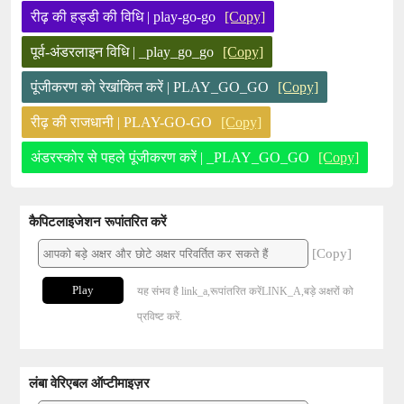
रीढ़ की हड्डी की विधि | play-go-go
[Copy]
पूर्व-अंडरलाइन विधि | _play_go_go
[Copy]
पूंजीकरण को रेखांकित करें | PLAY_GO_GO
[Copy]
रीढ़ की राजधानी | PLAY-GO-GO
[Copy]
अंडरस्कोर से पहले पूंजीकरण करें | _PLAY_GO_GO
[Copy]
कैपिटलाइजेशन रूपांतरित करें
[Copy]
Play
यह संभव है link_a,रूपांतरित करेंLINK_A,बड़े अक्षरों को
प्रविष्ट करें.
लंबा वेरिएबल ऑप्टीमाइज़र