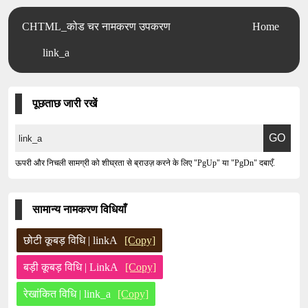
CHTML_कोड चर नामकरण उपकरण
Home
link_a
पूछताछ जारी रखें
ऊपरी और निचली सामग्री को शीघ्रता से ब्राउज़ करने के लिए "PgUp" या "PgDn" दबाएँ.
सामान्य नामकरण विधियाँ
छोटी कूबड़ विधि | linkA
[Copy]
बड़ी कूबड़ विधि | LinkA
[Copy]
रेखांकित विधि | link_a
[Copy]