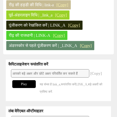
रीढ़ की हड्डी की विधि | link-a
[Copy]
पूर्व-अंडरलाइन विधि | _link_a
[Copy]
पूंजीकरण को रेखांकित करें | LINK_A
[Copy]
रीढ़ की राजधानी | LINK-A
[Copy]
अंडरस्कोर से पहले पूंजीकरण करें | _LINK_A
[Copy]
कैपिटलाइजेशन रूपांतरित करें
[Copy]
Play
यह संभव है link_a,रूपांतरित करेंLINK_A,बड़े अक्षरों को
प्रविष्ट करें.
लंबा वेरिएबल ऑप्टीमाइज़र